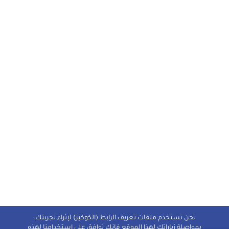
نحن نستخدم ملفات تعريف الرابط (الكوكيز) لإثراء تجربتك.
بمواصلة زياراتك لهذا الموقع فإنك توافق على استخدامنا لهذه