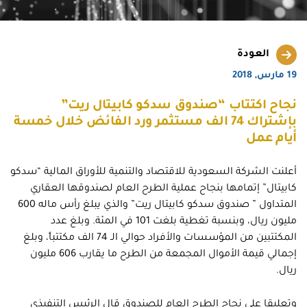
العودة
19 مارس, 2018
نجاح اكتتاب “صندوق سدكو كابيتال ريت”
بإشتراك 74 الف مستثمر ورد الفائض خلال خمسة
أيام عمل
أعلنت الشركة السعودية للاقتصاد والتنمية للأوراق المالية “سدكو
كابيتال” إتمامها بنجاح عملية الطرح العام لصندوقها العقاري
المتداول ” صندوق سدكو كابيتال ريت” والذي يبلغ رأس ماله 600
مليون ريال، وبنسبة تغطية بلغت 101 في المئة. وبلغ عدد
المكتتبين من المؤسسات والأفراد حوالي الـ 74 الف مكتتباً، وبلغ
إجمالي قيمة الأموال المجمعة من الطرح ما يقارب 606 مليون
ريال.
وتعليقا على نجاح الطرح العام للصندوق قال الرئيس التنفيذي