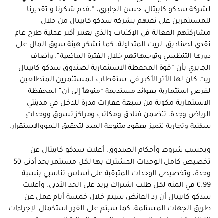
لشركة سدكو كابيتال، حسن الجابري، “نقدم شكرنا و تقديرنا
للمستثمرين على ثقتهم بشركة سدكو كابيتال من خلال
مشاركتهم الفعالة في الإكتتاب والذي يعتبر أكبر عملية طرح عام
نقدي لصناديق الريت المتداولة. كما نشكر هيئة سوق المال على
دورها التنظيمي وتوجيهاتهم خلال الفترة الماضية”. وأضاف
الجابري بأن “قوة المحفظة الاستثمارية لصندوق سدكو كابيتال
ريت كان لها الأثر الأكبر في استقطاب المستثمرين المتطلعين
لفرصٍ استثمارية بعوائد مستديمة “منوهاً إلى أن” المحفظة
الاستثمارية مكونة من سبعة عقارات مدرة للدخل في مدينتي
الرياض وجدة، تتضمن فنادق ومكاتب ومراكز تسوق ووحداتٍ
سكنية وتجارية تتميز بعقود متنوعة المدد لتحقيق النمووالاستقرار.
وبحسب شروط وأحكام الصندوق، أعلنت سدكو كابيتال عن
تخصيص كامل الوحدات المشترك بها لكل مستثمر بحد أدنى 50
وحدة، وتخصيص الوحدات المتبقية على أساس تناسبي بنسبة
0.99 في المئة لكل طلب اشتراك يزيد على الحد الأدنى. وأعلنت
سدكو كابيتال أن رد الفائض سيتم خلال خمسة أيام عمل عن
طريق الجهات المستلمة، كما سيتم على الفور استكمال الإجراءات