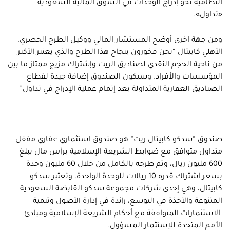
النظامية نحو إدراج الوحدات في السوق المالية السعودية
«تداول».
ومن جهة اخرى أوضح المستشار المالي ووكيل الطرح الحصري،
الأهلي كابيتال “نحن فخورون بنجاح هذا الطرح والذي يعتبر الأكبر
من ناحية الحجم النقدي لصناديق الريت وإشتراك مزيج ممتاز ما بين
المؤسسات والأفراد. وسيكون الصندوق إضافة جيدة لقطاع
الصناديق العقارية المتداولة بعد إتمام عملية الإدراج في تداول”
صندوق “سدكو كابيتال ريت” هو صندوق استثماري عقاري مقفل
متداول متوافق مع ضوابط الشريعة الإسلامية برأس مال يبلغ
600 مليون ريال، وتم طرحه بالكامل من خلال 60 مليون وحدة
بسعر اشتراك قدره 10 ريالات للوحدة الواحدة. وتعتبر سدكو
كابيتال، وهي إحدى شركات مجموعة سدكو القابضة السعودية
المتنوعة والآخذة في التوسع، رائدة في إدارة الأصول وتنمية
الاستثمارات المتوافقة مع أحكام الشريعة الإسلامية ومبادئ
الأمم المتحدة للإستثمار المسؤول.