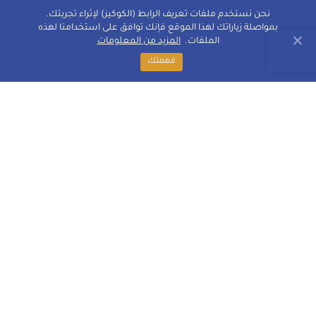
نحن نستخدم ملفات تعريف الرابط (الكوكيز) لإثراء تجربتك.
بمواصلة زياراتك لهذا الموقع فإنك توافق على استخدامنا لهذه
الملفات.
المزيد من المعلومات
فهمتك