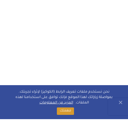
نحن نستخدم ملفات تعريف الرابط (الكوكيز) لإثراء تجربتك.
بمواصلة زياراتك لهذا الموقع فإنك توافق على استخدامنا لهذه
الملفات.
المزيد من المعلومات
فهمتك