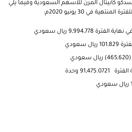
ق سدكو كابيتال المرن للأسهم السعودية وفيما يلي
منتهية في 30 يونيو 2020م:
9,994,778 ريال سعودي
ل سعودي
دي
91,475. وحدة