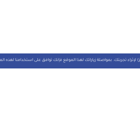
 لإثراء تجربتك. بمواصلة زياراتك لهذا الموقع فإنك توافق على استخدامنا لهذه ال