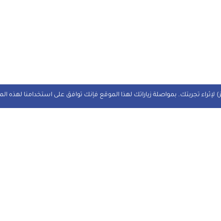
 لإثراء تجربتك. بمواصلة زياراتك لهذا الموقع فإنك توافق على استخدامنا لهذه ال