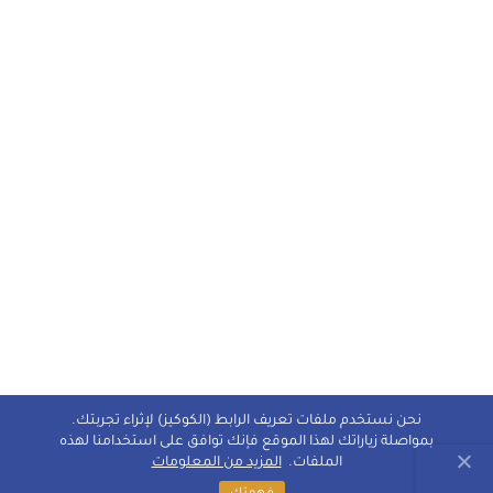
نحن نستخدم ملفات تعريف الرابط (الكوكيز) لإثراء تجربتك.
بمواصلة زياراتك لهذا الموقع فإنك توافق على استخدامنا لهذه
الملفات.
المزيد من المعلومات