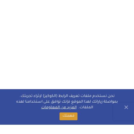
نحن نستخدم ملفات تعريف الرابط (الكوكيز) لإثراء تجربتك.
بمواصلة زياراتك لهذا الموقع فإنك توافق على استخدامنا لهذه
الملفات.
المزيد من المعلومات
فهمتك