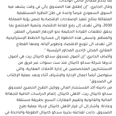
بما يخدم مصالح مالكي الوحدات.
وقال الجابري: “إن إطلاق هذا الصندوق يأتي في وقت يشهد فيه
السوق السعودي فرصاً واعدة في ظلّ النظرة المستقبلية
المتفائلة بنتائج تنفيذ الإصلاحات الإقتصادية ضمن رؤية المملكة
2030، والتي تهدف إلى رفع كفاءة الاقتصاد وتنمية المجتمع بما
يحقق تطلعات القيادة الحكيمة نحو الإزدهار العمراني المتقن
والمنظم. وتسعى هذه الخطوة إلى مسايرة الخطط الإستراتيجية،
التي تهدف الى تنويع الاقتصاد وتطوير آلياته، ومنها القطاع
العقاري المحلي كإحدى المحاور الرئيسية “.
وأضاف الجابري:”إن أصول صندوق سدكو كابيتال ريت هي أصول
تديرها شركة سدكو كابيتال منذ ست سنوات عبر فريق من
الاستشاريين المتخصصين في إدارة الأملاك العقارية، والتي
ستواصل أيضاً اعمال الإدارة والإشراف أثناء وبعد عملية الإكتتاب
في الصندوق”
من ناحيته أكد المستشار المالي ووكيل الطرح الحصري لصندوق
سدكو كابيتال ريت، الأهلي كابيتال، إتمام الدراسات النافية للجهالة
المالية والقانونية وتقييم العقارات السبع بطريقة مستقلة
وعادلة. وأشار إلى أن قرار الأهلي كابيتال لإدراة عملية طرح
الصندوق، جاءت لقناعته بخبرة سدكو كابيتال الطويلة والناجحة في