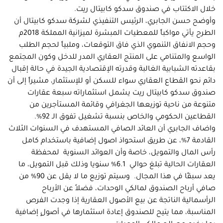
خلال الاكتتاب في صندوق سدكو كابيتال ريت.
وأوضح حسن الجابري، الرئيس التنفيذي لشركة سدكو كابيتال أن
الطرح يأتي مواكباً للمعطيات المبشرة لميزانية المملكة 2018م
وحجم الانفاق التنموي الذي فاق التوقعات، وملبياً لحجم الطلب
الواسع والمتنامي على المنتج العقاري المدر للدخل وكون المجتمع
بقاعدته الشبابية الغالبة وقدرته الإقتصادية الجيدة في حالة إقبال
دائم نحو القطاع العقاري سواء للسكن أو للإستثمار، مشيراً إلى أن
صندوق سدكو كابيتال ريت يشمل استثماراته سبعة عقارات
متنوعة من ناحية توزيعها الجغرافي وقائمة المستأجرين من
القطاعين الحكومي والخاص بنسبة تشغيل تفوق الـ 92%.
واضاف الجابري أن العائد الصافي المستهدف في السنوات الثلاث
القادمة 7%، عن طريق استحواذ اصول إضافية باستخدام كامل
رأس المال والتمويل، خاصة وأن العوائد السنوية لمحفظة
العقارات الحالية تبلغ حوالي 6.1% سنويا وذلك قبل التمويل، ما
يعد سبقًا في هذا المجال. وسيتم توزيع ما لا يقل عن 90% من
صافي أرباح الصندوق لمالكي الوحدات، فضلاً عن الأرباح
الرأسمالية الناتجة عن بيع الأصول العقارية إذا وجدت الفرص
المناسبة، مما يتيح للصندوق إعادة استثمارها في أصولٍ إضافية