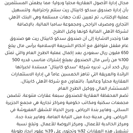
مجال إدارة الأصول العقارية محلياَ ودولياَ؛ مما يطمئن المستثمرين
بأن إدارة صندوق سدكو كابيتال ريت ستتم بإحترافية. ولتسهيل
عملية الإكتتاب، تم تعيين ثلاث جهات مستلمة وهي البنك الأهلي
التجاري ومصرف الراجحي ومجموعة سامبا المالية، بالإضافة
لشركة الأهلي المالية كونها وكيل الطرح.
هذا وتجدر الاشارة إلى أن صندوق سدكو كابيتال ريت هو صندوق
عام مقفل متوافق مع أحكام الشريعة الإسلامية برأس مال يبلغ
650 مليون ريال سعودي بعد إكمال عملية الطرح العام والتي تمثل
100% من رأس مال الصندوق بمبلغ إشتراك مناسب قدره 500
ريال كحد أدنى، تديره شركة “سدكو كابيتال” مستندة لخبراتها
الرائدة والعريقة التي تناهز الخمسين عاماً في إدارة الاستثمارات
العقارية محلياً وعالمياُ، بالتعاون مع شركة الأهلي كابيتال،
المستشار المالي ووكيل الطرح العام.
تضم المحفظة العقارية للصندوق سبعة عقارات متنوعة، تتضمن
مجمعات سكنية ومكاتب حكومية ومراكز تجارية هي مجمع الجزيرة
السكني، وهايبر بندة الرياض، وبرج الحياة للشقق المفروشة في
الرياض، وفي مدينة جدة مبنى النيابة العامة، وهايبر بندة جدة،
ومركز الخالدية للأعمال، ومركز الروضة للأعمال. وتبلغ نسبة
تشغيل هذه العقارات 92% وتحتوي على 39% عقود إيجار طويلة