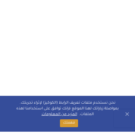
نحن نستخدم ملفات تعريف الرابط (الكوكيز) لإثراء تجربتك.
بمواصلة زياراتك لهذا الموقع فإنك توافق على استخدامنا لهذه
الملفات.
المزيد من المعلومات
فهمتك